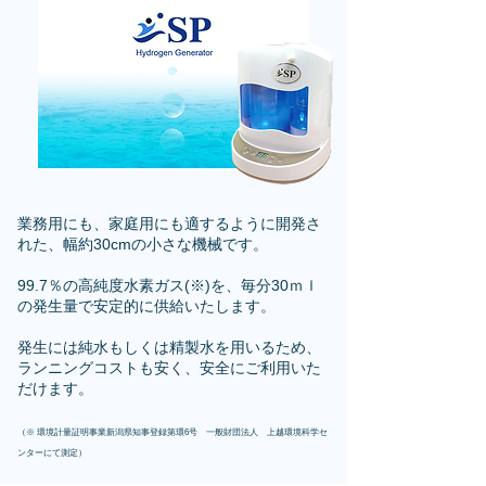
業務用にも、家庭用にも適するように開発さ
れた、幅約30cm​の小さな機械です。
99.7％の高純度水素ガス(※)を、毎分30ｍｌ
の発生量で安定的に供給いたします。
発生には純水もしくは精製水を用いるため、
ランニングコストも安く、安全にご利用いた
だけます。
（※ 環境計量証明事業新潟県知事登録第環6号 一般財団法人 上越環境科学セ
ンターにて測定）